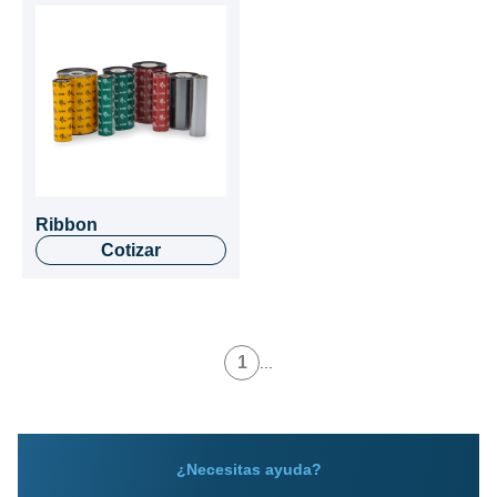
Ribbon
Cotizar
1
...
¿Necesitas ayuda?