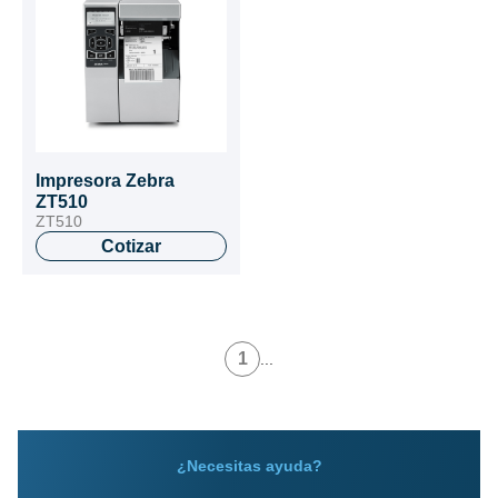
Impresora Zebra
ZT510
ZT510
Cotizar
1
...
¿Necesitas ayuda?