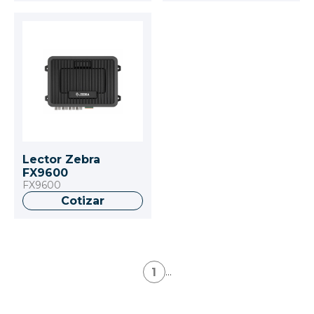
Lector Zebra
FX9600
FX9600
Cotizar
1
...