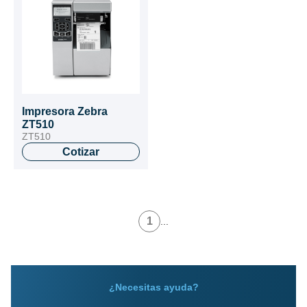
Impresora Zebra
ZT510
ZT510
Cotizar
1
...
¿Necesitas ayuda?