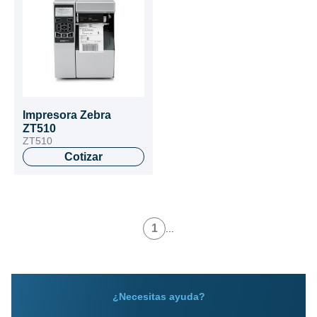
Impresora Zebra
ZT510
ZT510
Cotizar
1
...
¿Necesitas ayuda?