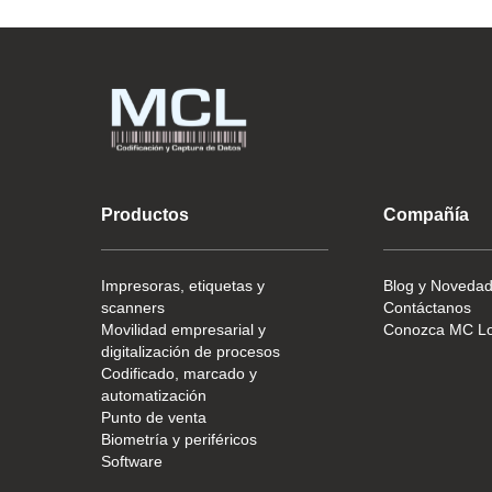
Codificación DOD
Codificación Thermal Inkjet
Codificación Inkjet
Fix scanner
Control de inventarios y activos
RFID (Identificación por radiofrecuencia)
Cómputo móvil
Productos
Compañía
Impresoras portátiles
Impresoras a color
Lectores códigos de barras
Impresoras, etiquetas y
Blog y Noveda
scanners
Contáctanos
Impresoras y suministros de carnets
Movilidad empresarial y
Conozca MC Lo
Impresoras y suministros de brazaletes
digitalización de procesos
Impresoras térmicas de etiquetas
Codificado, marcado y
automatización
Punto de venta
Biometría y periféricos
Software