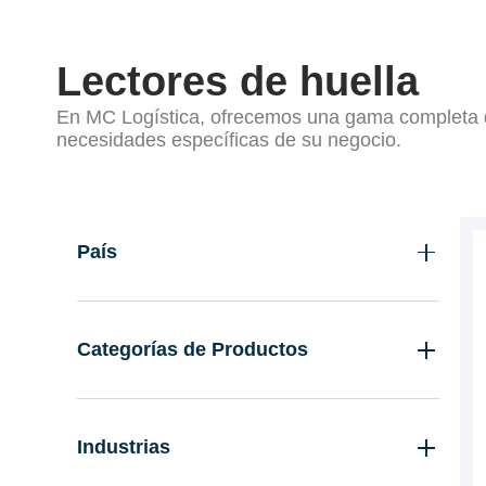
Lectores de huella
En MC Logística, ofrecemos una gama completa d
necesidades específicas de su negocio.
Filtrar Por
País
Guatemala
El Salvador
Categorías de Productos
Costa Rica
Lectores códigos de barras propósito
general
Industrias
Etiquetas y Ribbons