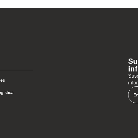
Su
in
Susc
des
info
gística