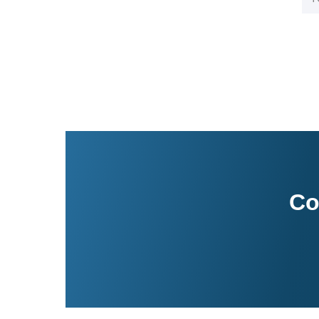
Controles de acceso
Control de asistencia y marcación
Lectores de huella
Reguladores
Contadores de billetes
UPS
Integración con básculas
Scanners
Tablets
PC
Impresores de tickets
Co
Cajones de dinero
Kioskos
All in one
Selladoras de cajas
Etiquetado automático
Transferencia térmica
Codificadores láser