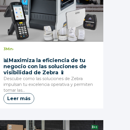
3
Min
-
📊Maximiza la eficiencia de tu
negocio con las soluciones de
visibilidad de Zebra 📱
Descube como las soluciones de Zebra
impulsan tu excelencia operativa y permiten
tomar las...
Leer más