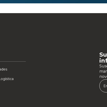
Su
in
Susc
ades
man
nov
ogística