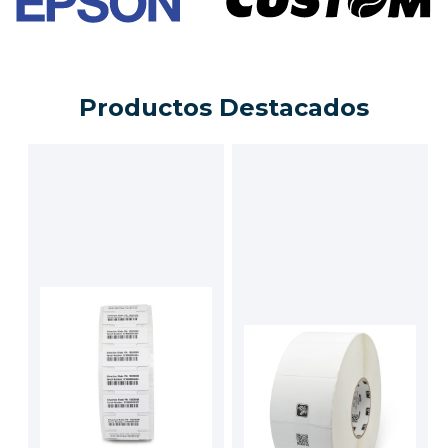
Productos Destacados
Etiqueta Silverline
Etiqueta de
Blade II + Global
trasferencia
Silverline Blade II +
térmica PolyPro
Global
4000T High-Tack
PolyPro 4000T High-
Cotizar
Tack