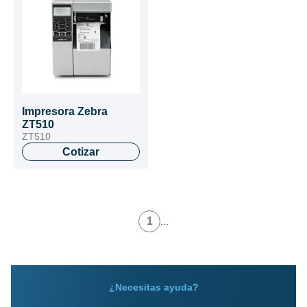
Impresora Zebra
ZT510
ZT510
Cotizar
1
...
¿Necesitas ayuda?