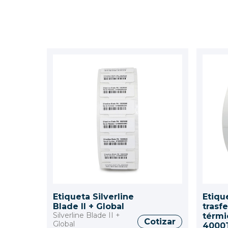
Etiqueta Silverline
Etiqu
Blade II + Global
trasf
Silverline Blade II +
térmi
Cotizar
Global
4000T