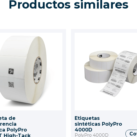
Productos similares
eta de
Etiquetas
erencia
sintéticas PolyPro
ca PolyPro
4000D
Co
PolyPro 4000D
 High-Tack