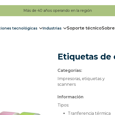
Más de 40 años operando en la región
Soporte técnico
Sobre
ciones tecnológicas
Industrias
Etiquetas de 
Categorías:
Impresoras, etiquetas y
scanners
Información
Tipos:
Tranferencia térmica