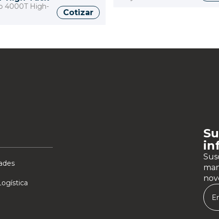
o 4000T High-
Cotizar
Su
in
Susc
ades
man
nov
ogística