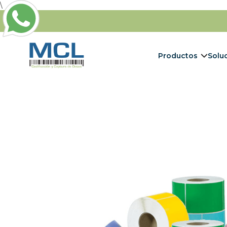
\
Productos
Solu