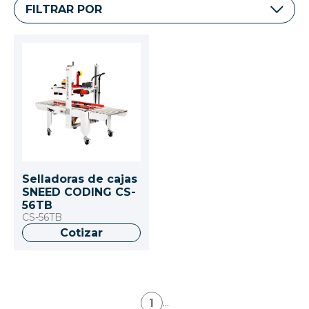
FILTRAR POR
Selladoras de cajas
SNEED CODING CS-
56TB
CS-56TB
Cotizar
1
...