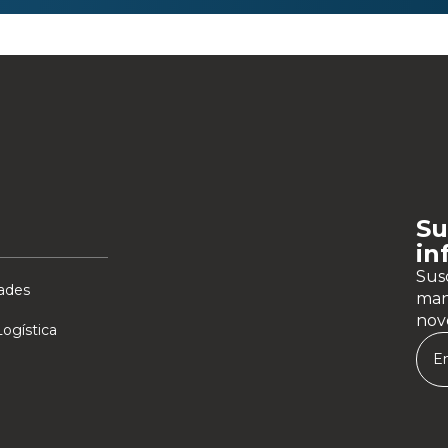
Su
in
Susc
ades
man
nov
ogística