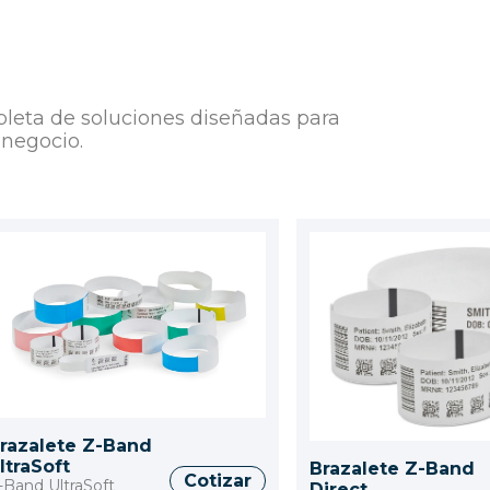
leta de soluciones diseñadas para
 negocio.
razalete Z-Band
ltraSoft
Brazalete Z-Band
Cotizar
-Band UltraSoft
Direct