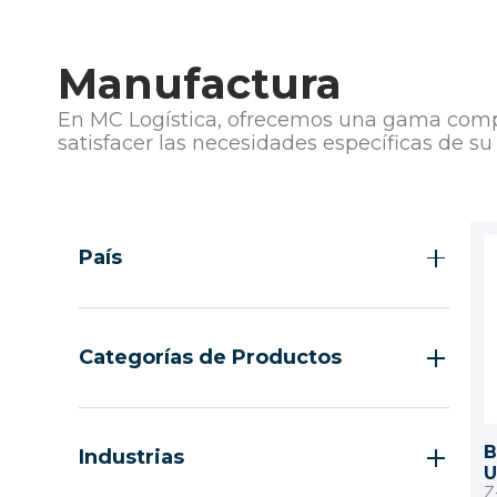
Manufactura
En MC Logística, ofrecemos una gama comp
satisfacer las necesidades específicas de su
Filtrar Por
País
Guatemala
El Salvador
Categorías de Productos
Costa Rica
Lectores códigos de barras propósito
general
B
Industrias
U
Etiquetas y Ribbons
Z