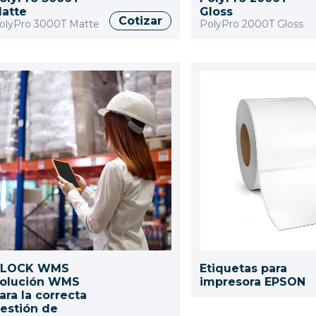
atte
Gloss
Cotizar
olyPro 3000T Matte
PolyPro 2000T Gloss
BLOCK WMS
Etiquetas para
olución WMS
impresora EPSON
ara la correcta
estión de