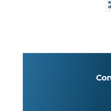
a
Codificadores láser
d
Codificación DOD
Codificación Thermal Inkjet
Codificación Inkjet
Fix scanner
Control de inventarios y activos
RFID (Identificación por
radiofrecuencia)
Cómputo móvil
Impresoras portátiles
Impresoras a color
Con
Lectores códigos de barras
Impresoras y suministros de carnets
Impresoras y suministros de
brazaletes
Impresoras térmicas de etiquetas