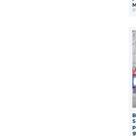
Teclados y mouse lavables robustos
M
Controles de acceso
P
Control de asistencia y marcación
Lectores de huella
Reguladores
Contadores de billetes
UPS
Integración con básculas
Scanners
Tablets
PC
Impresores de tickets
Cajones de dinero
Kioskos
All in one
Selladoras de cajas
S
p
Etiquetado automático
g
Transferencia térmica