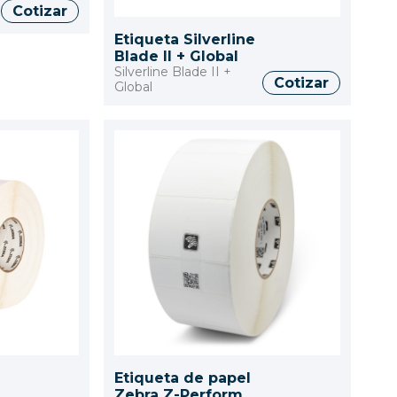
Cotizar
Etiqueta Silverline
Blade II + Global
Silverline Blade II +
Cotizar
Global
Etiqueta de papel
Zebra Z-Perform