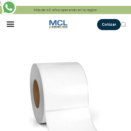
\
Más de 40 años operando en la región
Cotizar