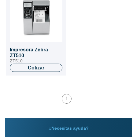
Impresora Zebra
ZT510
ZT510
Cotizar
1
...
¿Necesitas ayuda?