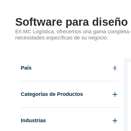
Software para diseño 
En MC Logística, ofrecemos una gama completa d
necesidades específicas de su negocio.
Filtrar Por
País
Guatemala
El Salvador
Categorías de Productos
Costa Rica
Lectores códigos de barras propósito
general
Industrias
Etiquetas y Ribbons