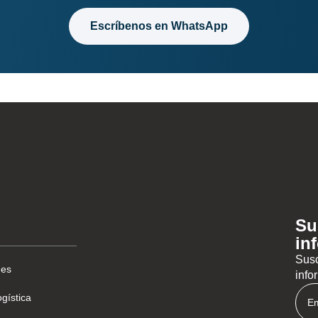
Escríbenos en WhatsApp
Su
in
Susc
des
info
gística