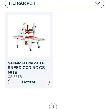
FILTRAR POR
Selladoras de cajas
SNEED CODING CS-
56TB
CS-56TB
Cotizar
1
...