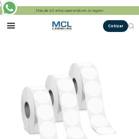
\
Más de 40 años operando en la región
Cotizar