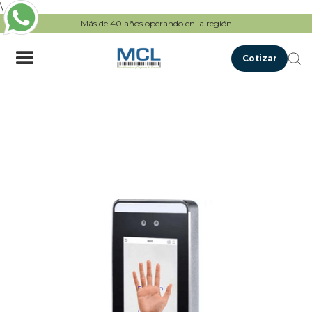
\
Más de 40 años operando en la región
Cotizar